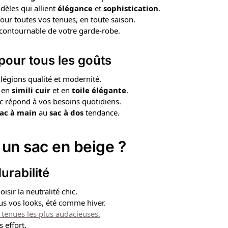
èles qui allient
élégance
et
sophistication
.
pour toutes vos tenues, en toute saison.
incontournable de votre garde-robe.
 pour tous les goûts
ilégions qualité et modernité.
, en
simili cuir
et en
toile élégante
.
ac répond à vos besoins quotidiens.
sac à main
au
sac à dos
tendance.
r un sac en
beige
?
urabilité
hoisir la neutralité chic.
ous vos looks, été comme hiver.
 tenues les plus audacieuses.
s effort.