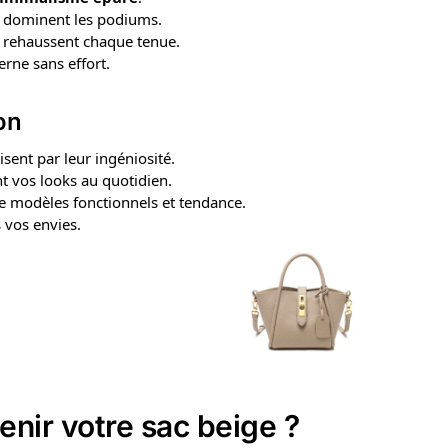
s dominent les podiums.
ls rehaussent chaque tenue.
rne sans effort.
ion
sent par leur ingéniosité.
nt vos looks au quotidien.
de modèles fonctionnels et tendance.
s vos envies.
nir votre sac
beige
?