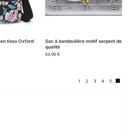
 en tissu Oxford
Sac à bandoulière motif serpent de
qualité
63,90
€
1
2
3
4
5