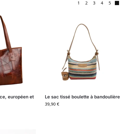
1
2
3
4
5
ce, européen et
Le sac tissé boulette à bandoulière
39,90
€