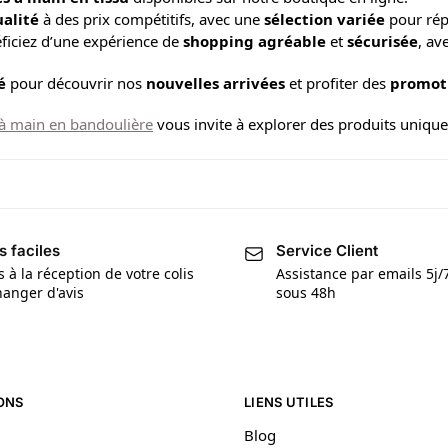
ualité
à des prix compétitifs, avec une
sélection variée
pour rép
ficiez d’une expérience de
shopping agréable
et
sécurisée
, av
é
pour découvrir nos
nouvelles arrivées
et profiter des
promoti
 à main en bandoulière
vous invite à explorer des produits uniques
s faciles
Service Client
s à la réception de votre colis
Assistance par emails 5j
anger d'avis
sous 48h
ONS
LIENS UTILES
Blog