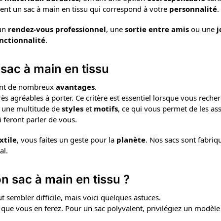
ment un sac à main en tissu qui correspond à votre
personnalité
.
 un
rendez-vous professionnel
, une
sortie entre amis
ou une
j
nctionnalité
.
sac à main en tissu
tent de nombreux
avantages
.
rès agréables à porter. Ce critère est essentiel lorsque vous rech
s une multitude de
styles
et
motifs
, ce qui vous permet de les as
 feront parler de vous.
xtile
, vous faites un geste pour la
planète
. Nos sacs sont fabriq
al.
 sac à main en tissu ?
t sembler difficile, mais voici quelques astuces.
que vous en ferez. Pour un sac polyvalent, privilégiez un modèle