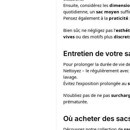
Ensuite, considérez les
dimensio
quotidienne, un
sac moyen
suffi
Pensez également à la
praticité
Bien sûr, ne négligez pas l’
esthé
vives
ou des motifs plus
discret
Entretien de votre s
Pour prolonger la durée de vie de
Nettoyez – le régulièrement ave
lavage.
Évitez l’exposition prolongée au
s
N’oubliez pas de ne pas
surchar
prématurée.
Où acheter des sacs
Découvrez notre collection de
sa