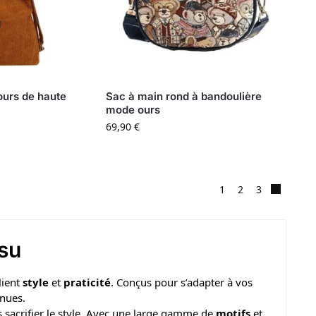
ours de haute
Sac à main rond à bandoulière
mode ours
69,90
€
1
2
3
ssu
lient
style
et
praticité
. Conçus pour s’adapter à vos
enues.
 sacrifier le style. Avec une large gamme de
motifs
et