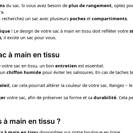
ns
du sac. Si vous avez besoin de
plus de rangement
, optez po
ra.
: recherchez un sac avec plusieurs
poches
et
compartiments
.
tique
! Le design de votre sac à main en tissu doit refléter votre
s
s
, il existe un sac pour vous.
ac à main en tissu
 votre sac en tissu, un bon
entretien
est essentiel.
c un
chiffon humide
pour éviter les salissures. En cas de taches 
oleil
, car cela pourrait altérer la couleur de votre sac. Rangez – l
ger
votre sac, afin de préserver sa forme et sa
durabilité
. Cela p
 à main en tissu ?
cs à main en tissu
disponibles sur notre boutique en ligne.