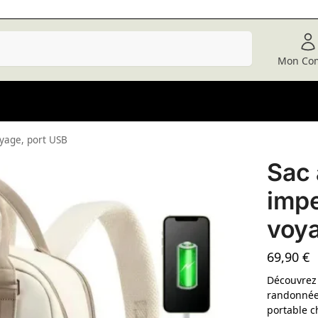
Recherche
Mon Co
yage, port USB
Sac 
imp
voya
69,90
€
Découvrez
randonnée
portable c