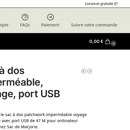
Livraison gratuite 📦
mpte
FAQs
Paiement
Suivre votre commande
0,00
€
0
à dos
erméable,
ge, port USB
 le sac à dos patchwork imperméable voyage
 avec port USB de 47 M pour ordinateur
hez Sac de Marjorie.