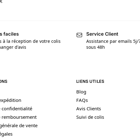
€
s faciles
Service Client
s à la réception de votre colis
Assistance par emails 5j
anger d'avis
sous 48h
ONS
LIENS UTILES
Blog
’expédition
FAQs
 confidentialité
Avis Clients
de remboursement
Suivi de colis
générale de vente
égales