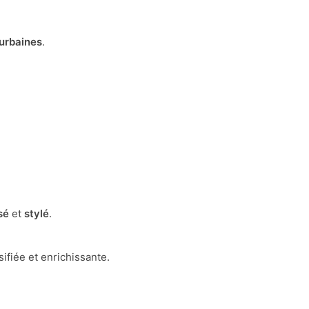
urbaines
.
sé
et
stylé
.
ifiée et enrichissante.