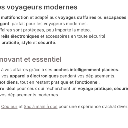
les voyageurs modernes
e
multifonction
et adapté aux
voyages d’affaires
ou
escapades 
égant
, parfait pour les voyageurs modernes.
affaires sont protégées, peu importe la météo.
reils électroniques
et accessoires en toute sécurité.
r
praticité
,
style
et
sécurité
.
novant et essentiel
e
à vos affaires grâce à ses
poches intelligemment placées
.
e vos
appareils électroniques
pendant vos déplacements.
quotidiens
, tout en restant
pratique et fonctionnel
.
re idéal
pour ceux qui recherchent un
voyage pratique
,
sécuri
 vos déplacements modernes.
,
Couleur
et
Sac à main à dos
pour une expérience d’achat divers