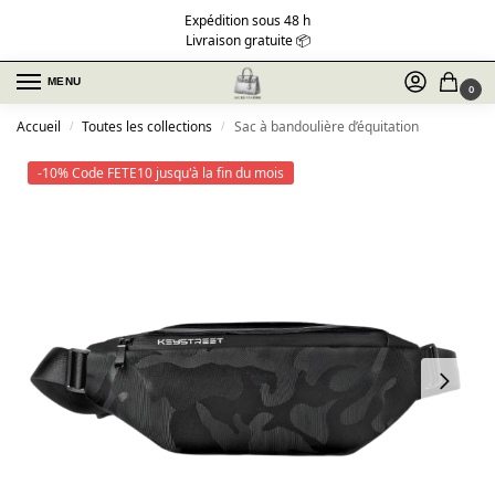
Expédition sous 48 h
Livraison gratuite 📦
MENU
0
Accueil
Toutes les collections
Sac à bandoulière d’équitation
/
/
-10% Code FETE10 jusqu'à la fin du mois