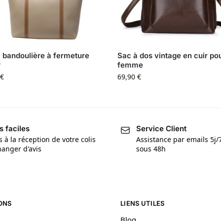
 bandoulière à fermeture
Sac à dos vintage en cuir po
r
femme
€
69,90
€
s faciles
Service Client
s à la réception de votre colis
Assistance par emails 5j
anger d'avis
sous 48h
ONS
LIENS UTILES
Blog