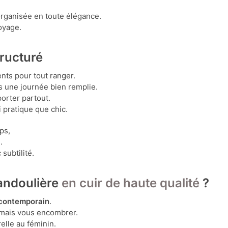
organisée en toute élégance.
voyage.
tructuré
nts pour tout ranger.
 une journée bien remplie.
porter partout.
i pratique que chic.
rps,
.
subtilité.
bandoulière
en cuir de haute qualité
?
 contemporain
.
amais vous encombrer.
relle au féminin.