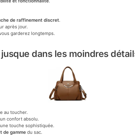
bilité et fonctionnalité
.
uche de raffinement discret
.
ur après jour.
 vous garderez longtemps.
 jusque dans les moindres détail
le au toucher.
 un confort absolu.
nt une touche sophistiquée.
ut de gamme
du sac.