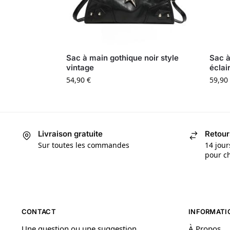
Sac à main gothique noir style
Sac à
vintage
éclai
54,90
€
59,90
Livraison gratuite
Retour
Sur toutes les commandes
14 jour
pour ch
CONTACT
INFORMATI
Une question ou une suggestion,
À Propos