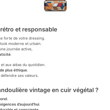
 rétro et responsable
ce forte de votre dressing.
n look moderne et urbain.
une journée active,
ticité
.
 et aux aléas du quotidien.
de plus éthique
.
i défendre ses valeurs.
ndoulière vintage en cuir végétal ?
orel
.
exigences d’aujourd’hui
.
 durable et consciente
.