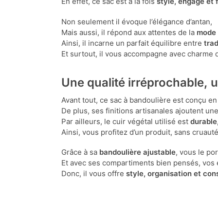
En effet, ce sac est à la fois
stylé, engagé et 
Non seulement il évoque l’élégance d’antan,
Mais aussi, il répond aux attentes de la
mode 
Ainsi, il incarne un parfait équilibre entre
trad
Et surtout, il vous accompagne avec charme 
Une qualité irréprochable, u
Avant tout, ce sac à bandoulière est conçu e
De plus, ses finitions artisanales ajoutent un
Par ailleurs, le cuir végétal utilisé est
durable
Ainsi, vous profitez d’un produit, sans cruauté
Grâce à sa
bandoulière ajustable
, vous le po
Et avec ses compartiments bien pensés, vos e
Donc, il vous offre
style, organisation et co