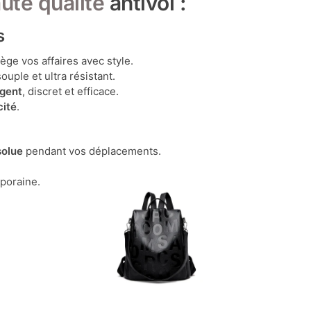
ute qualité
antivol :
s
ège vos affaires avec style.
souple et ultra résistant.
igent
, discret et efficace.
cité
.
solue
pendant vos déplacements.
mporaine.