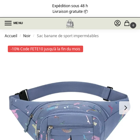
Expédition sous 48 h
Livraison gratuite 📦
MENU
0
Accueil
Noir
Sac banane de sport imperméables
/
/
-10% Code FETE10 jusqu'à la fin du mois