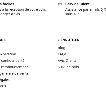
s faciles
Service Client
s à la réception de votre colis
Assistance par emails 5j
anger d'avis
sous 48h
ONS
LIENS UTILES
Blog
’expédition
FAQs
 confidentialité
Avis Clients
de remboursement
Suivi de colis
générale de vente
égales
nous