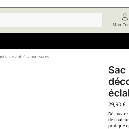
Recherche
Mon Co
ntracté anti-éclaboussures
Sac
déco
écl
29,90
€
Découvrez 
de couleur 
pratique q