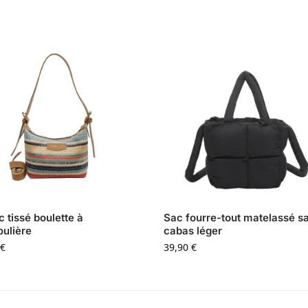
c tissé boulette à
Sac fourre-tout matelassé s
ulière
cabas léger
€
39,90
€