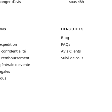
anger d'avis
sous 48h
ONS
LIENS UTILES
Blog
’expédition
FAQs
 confidentialité
Avis Clients
de remboursement
Suivi de colis
générale de vente
égales
nous