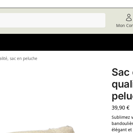
Recherche
Mon Co
lité, sac en peluche
Sac 
qual
pel
39,90
€
Sublimez v
bandoulièr
élégant e