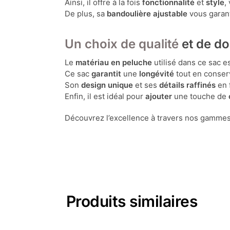
Ainsi, il offre à la fois
fonctionnalité
et
style
,
De plus, sa
bandoulière ajustable
vous garan
Un choix de qualité
et de d
Le
matériau en peluche
utilisé dans ce sac 
Ce sac
garantit
une
longévité
tout en conse
Son
design unique
et ses
détails raffinés
en 
Enfin, il est idéal pour
ajouter
une touche de
Découvrez l’excellence à travers nos gamme
Produits similaires