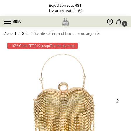
Expédition sous 48 h
Livraison gratuite 📦
MENU
0
Accueil
Gris
Sac de soirée, motif cœur or ou argenté
/
/
-10% Code FETE10 jusqu'à la fin du mois