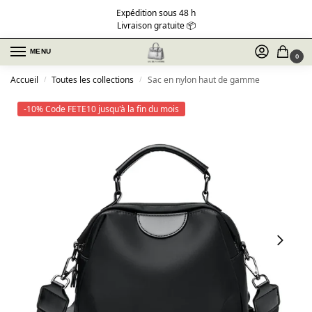
Expédition sous 48 h
Livraison gratuite 📦
MENU
0
Accueil
Toutes les collections
Sac en nylon haut de gamme
/
/
-10% Code FETE10 jusqu'à la fin du mois