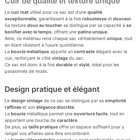
Cuir de qualité et texture unique
Le
cuir mat
utilisé pour ce sac est d’une
qualité
exceptionnelle
, garantissant à la fois
robustesse
et
douceur
.
Sa texture
doux au toucher
se distingue par sa capacité à
se
bonifier avec le temps
, offrant une
patine unique
.
Ainsi, ce matériau rend chaque sac véritablement
unique
, tout
en étant résistant à l’usure quotidienne.
La
boucle métallique
apporte un
contraste
élégant avec le
cuir, renforçant le côté
vintage
du sac.
Ce sac est donc à la fois
durable
et
stylé
, idéal pour les
passionnés de mode.
Design pratique et élégant
Le
design vintage
de ce sac se distingue par sa
simplicité
raffinée
et son
élégance discrète
.
La
boucle
métallique permet une
ouverture facile
, tout en
apportant une touche de
caractère
.
De plus, sa
taille pratique
offre un espace suffisant pour y
ranger vos affaires sans être encombrant.
La
bandoulière réglable
permet
un
port confortable
,
que ce